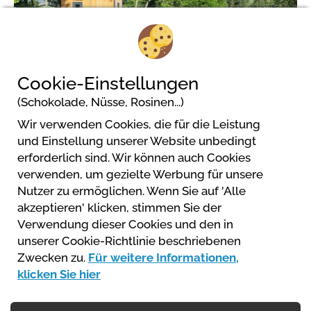
Cookie-Einstellungen
3
(Schokolade, Nüsse, Rosinen...)
Wir verwenden Cookies, die für die Leistung
und Einstellung unserer Website unbedingt
erforderlich sind. Wir können auch Cookies
verwenden, um gezielte Werbung für unsere
Camping Les Prairies
Nutzer zu ermöglichen. Wenn Sie auf 'Alle
197 chemin de Charcherie - la Haute Gréyère
akzeptieren' klicken, stimmen Sie der
04140 Seyne Les Alpes
Verwendung dieser Cookies und den in
+33 (0)4 92 35 10 21
unserer Cookie-Richtlinie beschriebenen
info@campinglesprairies.com
Zwecken zu.
Für weitere Informationen,
Website
klicken Sie hier