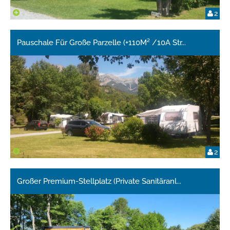
2
Pauschale Für Große Parzelle (+110M² /10A Str
...
2
Großer Premium-Stellplatz (Private Sanitäranl
...