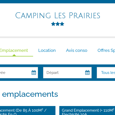
Camping Les Prairies
Emplacement
Location
Avis conso
Offres S
s emplacements
cement (De 85 À 100M² /
Grand Emplacement (+ 110M²
icité En O
...
Electricité 10A
...