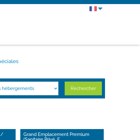
péciales
Rechercher
 /
Grand Emplacement Premium
(Sanitaire Privé, F
...