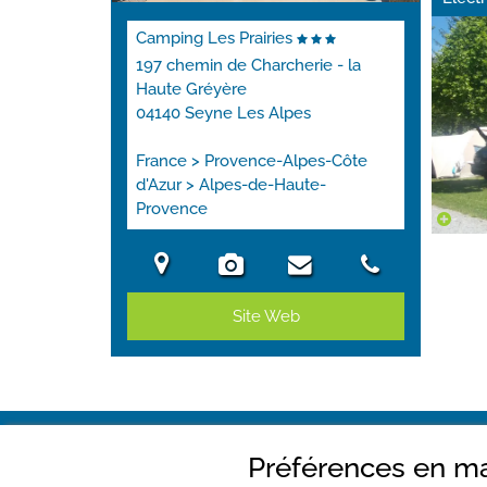
Camping Les Prairies
197 chemin de Charcherie - la
Haute Gréyère
04140 Seyne Les Alpes
France > Provence-Alpes-Côte
d'Azur > Alpes-de-Haute-
Provence
Site Web
Préférences en ma
Camping Les Prairies