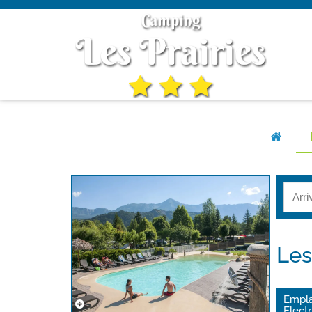
Le
Empla
Electr