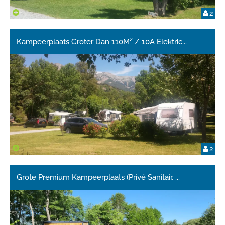
2
Kampeerplaats Groter Dan 110M² / 10A Elektric
...
2
Grote Premium Kampeerplaats (Privé Sanitair,
...