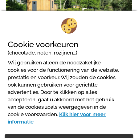
3
Cookie voorkeuren
(chocolade, noten, rozijnen...)
Wij gebruiken alleen de noodzakelijke
cookies voor de functionering van de website,
prestatie en voorkeur. Wij zouden de cookies
Camping Les Prairies
ook kunnen gebruiken voor gerichtte
197 chemin de Charcherie - la Haute Gréyère
advertenties. Door te klikken op alles
04140 Seyne Les Alpes
accepteren, gaat u akkoord met het gebruik
+33 (0)4 92 35 10 21
van de cookies zoals weergegeven in de
info@campinglesprairies.com
cookie voorwaarden.
Klik hier voor meer
Website
informatie