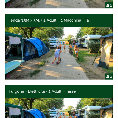
2
Tenda 3.5M > 5M. + 2 Adulti + 1 Macchina + Ta
...
2
Furgone + Elettricità + 2 Adulti + Tasse