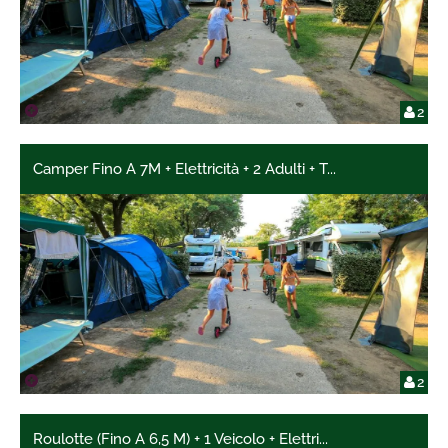
2
Camper Fino A 7M + Elettricità + 2 Adulti + T
...
2
Roulotte (Fino A 6,5 M) + 1 Veicolo + Elettri
...