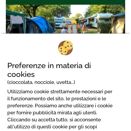
2
Preferenze in materia di
cookies
(cioccolata, nocciole, uvetta...)
Utilizziamo cookie strettamente necessari per
il funzionamento del sito, le prestazioni e le
Bungalows du Golfe - Camping les Pruniers
preferenze. Possiamo anche utilizzare i cookie
118 rue de la Pinéa
per fornire pubblicità mirata agli utenti.
06210 Mandelieu La Napoule
Cliccando su accetta tutto, si acconsente
+33 (0)4 93 49 99 23
all'utilizzo di questi cookie per gli scopi
contact@bungalow-camping.com