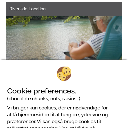
Riverside Location
2
Cookie preferences.
(chocolate chunks, nuts, raisins...)
Vi bruger kun cookies, der er nødvendige for
Camping 2 RIVIERES
at få hjemmesiden til at fungere, ydeevne og
61, avenue de l'Aigoual
præferencer. Vi kan også bruge cookies til
12100 Millau