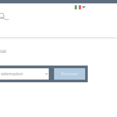
q
iali
Ricercare