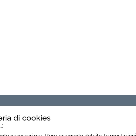
ria di cookies
.)
nte necessari per il funzionamento del sito, le prestazio