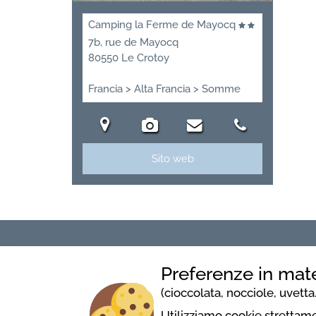
Camping la Ferme de Mayocq
7b, rue de Mayocq
80550 Le Crotoy
Francia > Alta Francia > Somme
Sito web
Camping la Ferme de Mayocq
Preferenze in mate
7b, rue de Mayocq
(cioccolata, nocciole, uvetta..
80550 Le Crotoy
Utilizziamo cookie strettame