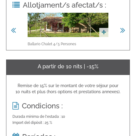
Allotjament/s afectat/s :
Ballario Chalet
4/5
Persones
Cabane Tit
A partir de 10 nits | -15%
Remise de 15% sur le montant de votre séjour pour
10 nuits et plus (hors options et prestations annexes).
Condicions :
Durada mínima de l'estada : 10
Import del dipòsit : 25 %