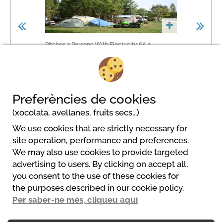
Pitches 2 Persons With Electricity 6A
2
Pitch Without
Persones
Preferències de cookies
(xocolata, avellanes, fruits secs...)
We use cookies that are strictly necessary for
Camping LES GRAVES
site operation, performance and preferences.
1459 avenue Saint Pierre
We may also use cookies to provide targeted
46090 St Pierre Lafeuille
advertising to users. By clicking on accept all,
+33 (0)5 65 36 83 12
you consent to the use of these cookies for
infos@camping-lesgraves.com
the purposes described in our cookie policy.
Web
Per saber-ne més, cliqueu aquí