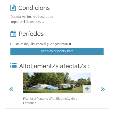
Condicions :
Durada mínima de l'estada : 15
Import del dipòsit : 25 %
Períodes :
Del 01 de juliol 2026 al 31 d’agost 2026
Recerca disponibilitats
Allotjament/s afectat/s :
Pitches 2 Persons With Electricity 6A
2
Pitch Without
Persones