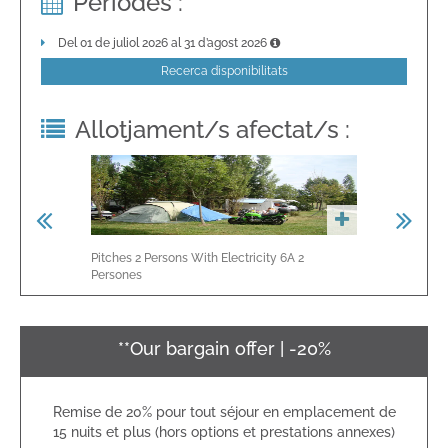
Períodes :
Del 01 de juliol 2026 al 31 d’agost 2026
Recerca disponibilitats
Allotjament/s afectat/s :
Pitches 2 Persons With Electricity 6A
2
Pitch Without
Persones
**Our bargain offer | -20%
Remise de 20% pour tout séjour en emplacement de
15 nuits et plus (hors options et prestations annexes)