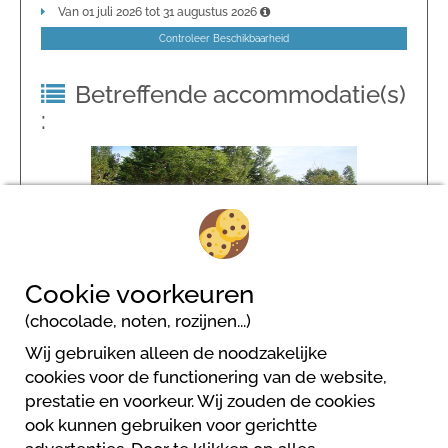
Van 01 juli 2026 tot 31 augustus 2026
Controleer Beschikbaarheid
Betreffende accommodatie(s)
:
Kampeerplaats Met Elektriciteit 6A
2
Personen
Pitch Without
Cookie voorkeuren
(chocolade, noten, rozijnen...)
Wij gebruiken alleen de noodzakelijke
cookies voor de functionering van de website,
prestatie en voorkeur. Wij zouden de cookies
Camping LES GRAVES
ook kunnen gebruiken voor gerichtte
1459 avenue Saint Pierre