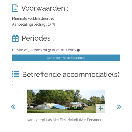
Voorwaarden :
Minimale verblijfsduur : 10
Aanbetalingsbedrag : 25 %
Periodes :
Van 01 juli 2026 tot 31 augustus 2026
Controleer Beschikbaarheid
Betreffende accommodatie(s)
:
Kampeerplaats Met Elektriciteit 6A
2
Personen
Pitch Without