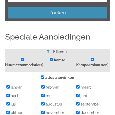
Zoeken
Speciale Aanbiedingen
Filteren :
Kamer
Huuraccommodatie(s)
Kampeerplaats(en)
alles aanvinken
januari
februari
maart
april
mei
juni
juli
augustus
september
oktober
november
december