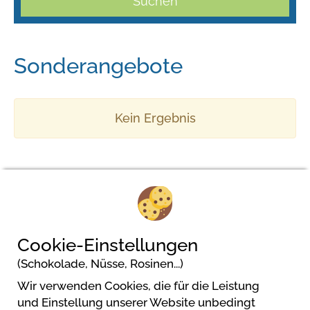
Suchen
Sonderangebote
Kein Ergebnis
Camping Royal
Cookie-Einstellungen
Via Pratolungo, 32
(Schokolade, Nüsse, Rosinen...)
28028 Pettenasco
Wir verwenden Cookies, die für die Leistung
und Einstellung unserer Website unbedingt