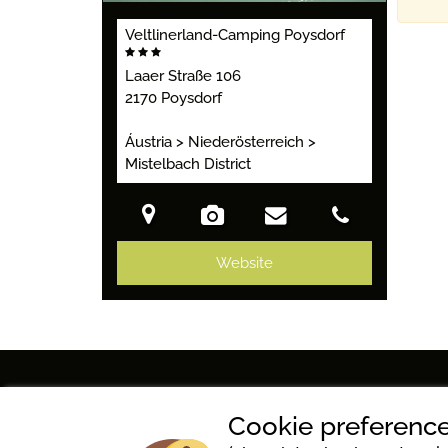
Veltlinerland-Camping Poysdorf
Laaer Straße 106
2170 Poysdorf
Áustria > Niederösterreich >
Mistelbach District
Website
Veltlinerland-Camping Poysdo
Cookie preference
Laaer Straße 106