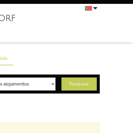
orf
iais
Pesquisar