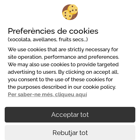
Parcel·La D'acampada + Elec 10A
2/6
Persones
Preferències de cookies
(xocolata, avellanes, fruits secs...)
We use cookies that are strictly necessary for
Camping LES TERRASSES DU PERIGORD
site operation, performance and preferences.
356 chemin du Pech d'Orance
We may also use cookies to provide targeted
24200 Sarlat La Caneda
advertising to users. By clicking on accept all,
+33 (0)5 53 59 02 25
you consent to the use of these cookies for
contact@terrasses-du-perigord.com
the purposes described in our cookie policy.
Web
Per saber-ne més, cliqueu aquí
Acceptar tot
El seu pagament és segur
Rebutjar tot