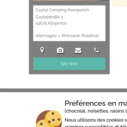
Gaytal Camping Koerperich
Gaytalstraße 2
54675 Körperich
Allemagne > Rhénanie-Palatinat
Site Web
Préférences en ma
Gaytal Camping Koerperich
(chocolat, noisettes, raisins s
Gaytalstraße 2
Nous utilisons des cookies 
54675 Körperich
sommes susceptibles d’utilis