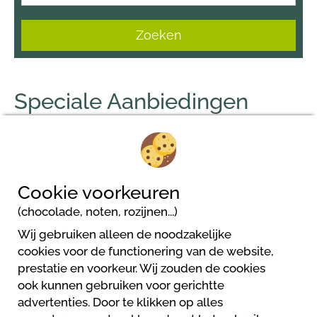
Zoeken
Speciale Aanbiedingen
Geen resultaat
Cookie voorkeuren
(chocolade, noten, rozijnen...)
Wij gebruiken alleen de noodzakelijke
cookies voor de functionering van de website,
prestatie en voorkeur. Wij zouden de cookies
Camping Kleinenzhof
ook kunnen gebruiken voor gerichtte
Kleinenzhof 1
advertenties. Door te klikken op alles
75323 Bad Wildbad