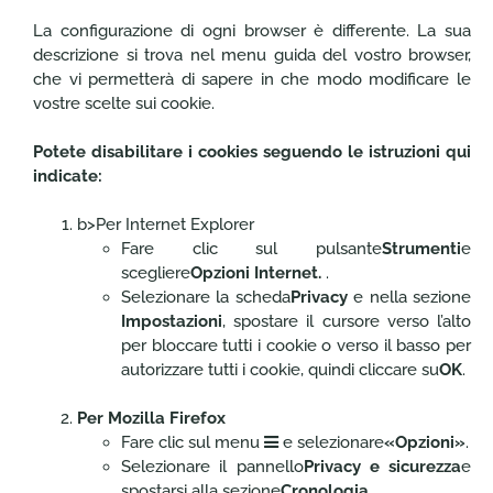
La configurazione di ogni browser è differente. La sua
descrizione si trova nel menu guida del vostro browser,
che vi permetterà di sapere in che modo modificare le
vostre scelte sui cookie.
Potete disabilitare i cookies seguendo le istruzioni qui
indicate:
b>Per Internet Explorer
Fare clic sul pulsante
Strumenti
e
scegliere
Opzioni Internet.
.
Selezionare la scheda
Privacy
e nella sezione
Impostazioni
, spostare il cursore verso l’alto
per bloccare tutti i cookie o verso il basso per
autorizzare tutti i cookie, quindi cliccare su
OK
.
Per Mozilla Firefox
Fare clic sul menu
e selezionare
«Opzioni»
.
Selezionare il pannello
Privacy e sicurezza
e
spostarsi alla sezione
Cronologia.
.