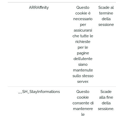
ARRAffinity
Questo
Scade al
cookie è
termine
necessario
della
per
sessione
assicurarsi
che tutte le
richieste
per le
pagine
dell’utente
siano
mantenute
sullo stesso
server.
__SH_StayInformations
Questo
Scade
cookie
alla fine
consente di
della
mantenere
sessione.
le