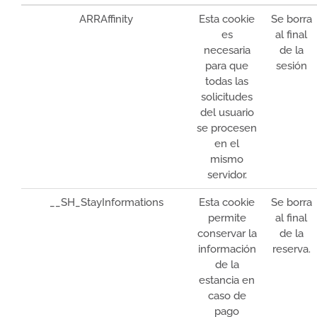
ARRAffinity
Esta cookie
Se borra
es
al final
necesaria
de la
para que
sesión
todas las
solicitudes
del usuario
se procesen
en el
mismo
servidor.
__SH_StayInformations
Esta cookie
Se borra
permite
al final
conservar la
de la
información
reserva.
de la
estancia en
caso de
pago