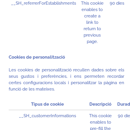
__SH_referrerForEstablishments
This cookie
90 dies
enables to
create a
link to
return to
previous
page.
Cookies de personalització
Les cookies de personalització recullen dades sobre els
seus gustos i preferències, i ens permeten recordar
certes configuracions locals i personalitzar la pàgina en
funció de les mateixes.
Tipus de cookie
Descripció
Dura
__SH_customerInformations
This cookie
90 di
enables to
pre-fill the