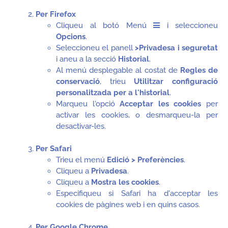
Per Firefox
Cliqueu al botó Menú
i seleccioneu
Opcions
.
Seleccioneu el panell
>Privadesa i seguretat
i aneu a la secció
Historial
.
Al menú desplegable al costat de
Regles de
conservació
, trieu
Utilitzar configuració
personalitzada per a l'historial
.
Marqueu l'opció
Acceptar les cookies
per
activar les cookies, o desmarqueu-la per
desactivar-les.
Per Safari
Trieu el menú
Edició > Preferències
.
Cliqueu a
Privadesa
.
Cliqueu a
Mostra les cookies
.
Especifiqueu si Safari ha d'acceptar les
cookies de pàgines web i en quins casos.
Per Google Chrome