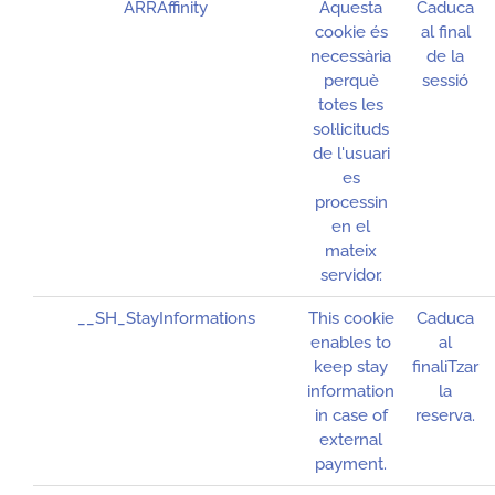
ARRAffinity
Aquesta
Caduca
cookie és
al final
necessària
de la
perquè
sessió
totes les
sol·licituds
de l'usuari
es
processin
en el
mateix
servidor.
__SH_StayInformations
This cookie
Caduca
enables to
al
keep stay
finaliTzar
information
la
in case of
reserva.
external
payment.