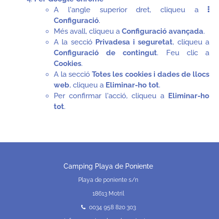
A l'angle superior dret, cliqueu a
Configuració
.
Més avall, cliqueu a
Configuració avançada
.
A la secció
Privadesa i seguretat
, cliqueu a
Configuració de contingut
. Feu clic a
Cookies
.
A la secció
Totes les cookies i dades de llocs
web
, cliqueu a
Eliminar-ho tot
.
Per confirmar l'acció, cliqueu a
Eliminar-ho
tot
.
Camping Playa de Poniente
Playa de poniente s/n
18613 Motril
0034 958 820 303