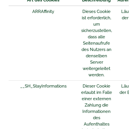
Art des Cookies
Beschreibung
Aufen
ARRAffinity
Dieses Cookie
Läu
ist erforderlich,
der
um
sicherzustellen,
dass alle
Seitenaufrufe
des Nutzers an
denselben
Server
weitergeleitet
werden.
__SH_StayInformations
Dieser Cookie
Läu
erlaubt im Falle
der 
einer externen
Zahlung die
Informationen
des
Aufenthaltes