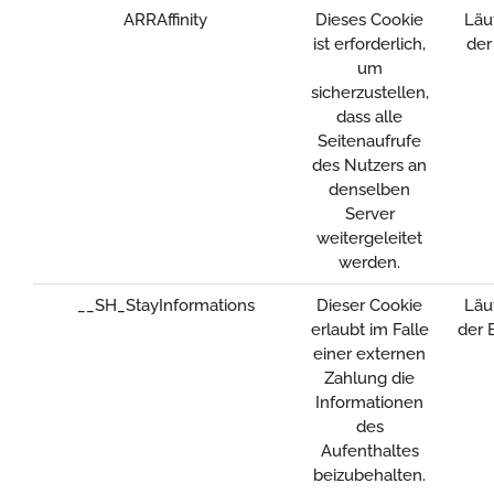
ARRAffinity
Dieses Cookie
Läu
ist erforderlich,
der
um
sicherzustellen,
dass alle
Seitenaufrufe
des Nutzers an
denselben
Server
weitergeleitet
werden.
__SH_StayInformations
Dieser Cookie
Läu
erlaubt im Falle
der 
einer externen
Zahlung die
Informationen
des
Aufenthaltes
beizubehalten.