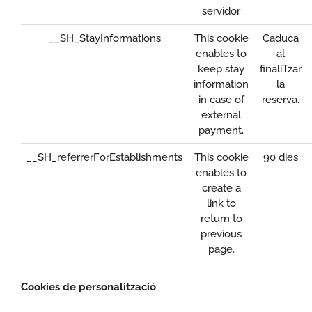
servidor.
__SH_StayInformations
This cookie
Caduca
enables to
al
keep stay
finaliTzar
information
la
in case of
reserva.
external
payment.
__SH_referrerForEstablishments
This cookie
90 dies
enables to
create a
link to
return to
previous
page.
Cookies de personalització