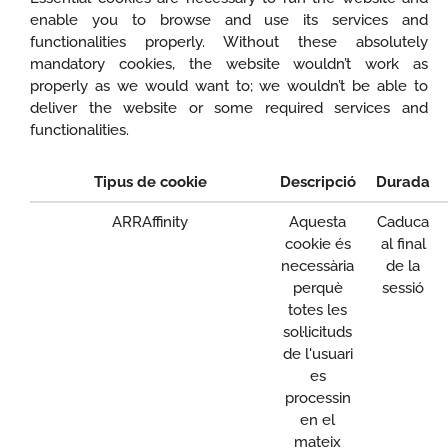
enable you to browse and use its services and
functionalities properly. Without these absolutely
mandatory cookies, the website wouldn’t work as
properly as we would want to; we wouldn’t be able to
deliver the website or some required services and
functionalities.
Tipus de cookie
Descripció
Durada
ARRAffinity
Aquesta
Caduca
cookie és
al final
necessària
de la
perquè
sessió
totes les
sol·licituds
de l'usuari
es
processin
en el
mateix