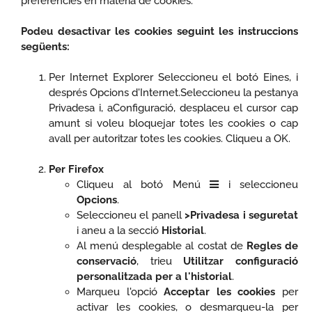
preferències en matèria de cookies.
Podeu desactivar les cookies seguint les instruccions
següents:
Per Internet Explorer Seleccioneu el botó Eines, i
després Opcions d'Internet.Seleccioneu la pestanya
Privadesa i, aConfiguració, desplaceu el cursor cap
amunt si voleu bloquejar totes les cookies o cap
avall per autoritzar totes les cookies. Cliqueu a OK.
Per Firefox
Cliqueu al botó Menú
i seleccioneu
Opcions
.
Seleccioneu el panell
>Privadesa i seguretat
i aneu a la secció
Historial
.
Al menú desplegable al costat de
Regles de
conservació
, trieu
Utilitzar configuració
personalitzada per a l'historial
.
Marqueu l'opció
Acceptar les cookies
per
activar les cookies, o desmarqueu-la per