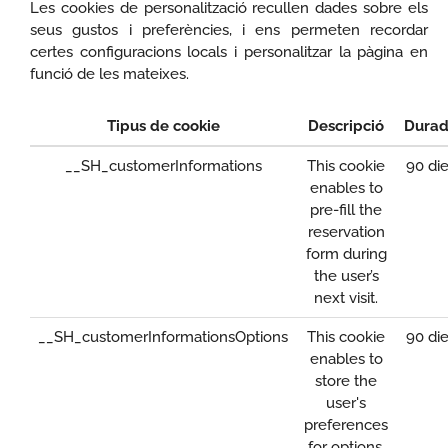
Les cookies de personalització recullen dades sobre els
seus gustos i preferències, i ens permeten recordar
certes configuracions locals i personalitzar la pàgina en
funció de les mateixes.
Tipus de cookie
Descripció
Dura
__SH_customerInformations
This cookie
90 di
enables to
pre-fill the
reservation
form during
the user’s
next visit.
__SH_customerInformationsOptions
This cookie
90 di
enables to
store the
user's
preferences
for options.