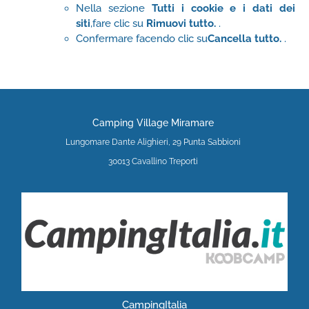
Nella sezione
Tutti i cookie e i dati dei
siti
,fare clic su
Rimuovi tutto.
.
Confermare facendo clic su
Cancella tutto.
.
Camping Village Miramare
Lungomare Dante Alighieri, 29 Punta Sabbioni
30013 Cavallino Treporti
CampingItalia