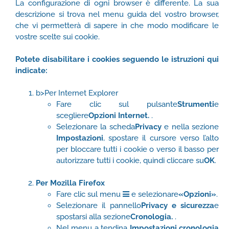
La configurazione di ogni browser è differente. La sua
descrizione si trova nel menu guida del vostro browser,
che vi permetterà di sapere in che modo modificare le
vostre scelte sui cookie.
Potete disabilitare i cookies seguendo le istruzioni qui
indicate:
b>Per Internet Explorer
Fare clic sul pulsante
Strumenti
e
scegliere
Opzioni Internet.
.
Selezionare la scheda
Privacy
e nella sezione
Impostazioni
, spostare il cursore verso l’alto
per bloccare tutti i cookie o verso il basso per
autorizzare tutti i cookie, quindi cliccare su
OK
.
Per Mozilla Firefox
Fare clic sul menu
e selezionare
«Opzioni»
.
Selezionare il pannello
Privacy e sicurezza
e
spostarsi alla sezione
Cronologia.
.
Nel menu a tendina
Impostazioni cronologia