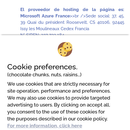
El proveedor de hosting de la página es:
Microsoft Azure France
>>br />Sede social: 37, 45,
39 Quai du président Roosevelt, CS 40106, 92445
Issy les Moulineaux Cedex Francia
N° SIREN: 327 733 184
Teléfono: 01 57 75 10 00
Cookie preferences.
(chocolate chunks, nuts, raisins...)
We use cookies that are strictly necessary for
Camping Playa de Poniente
site operation, performance and preferences.
Playa de poniente s/n
We may also use cookies to provide targeted
18613 Motril
advertising to users. By clicking on accept all,
0034 958 820 303
you consent to the use of these cookies for
info@campingplayadeponiente.com
the purposes described in our cookie policy.
Website
For more information, click here