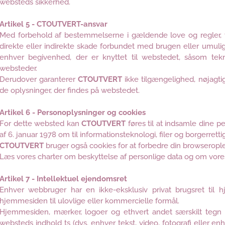
websteds sikkerhed.
Artikel 5 - CTOUTVERT-ansvar
Med forbehold af bestemmelserne i gældende love og regler, 
direkte eller indirekte skade forbundet med brugen eller umul
enhver begivenhed, der er knyttet til webstedet, såsom tekn
websteder.
Derudover garanterer
CTOUTVERT
ikke tilgængelighed, nøjagtig
de oplysninger, der findes på webstedet.
Artikel 6 - Personoplysninger og cookies
For dette websted kan
CTOUTVERT
føres til at indsamle dine pe
af 6. januar 1978 om til informationsteknologi, filer og borgerretti
CTOUTVERT
bruger også cookies for at forbedre din browserople
Læs vores charter om beskyttelse af personlige data og om vores 
Artikel 7 - Intellektuel ejendomsret
Enhver webbruger har en ikke-eksklusiv privat brugsret til h
hjemmesiden til ulovlige eller kommercielle formål.
Hjemmesiden, mærker, logoer og ethvert andet særskilt tegn
websteds indhold ts (dvs. enhver tekst, video, fotografi eller en