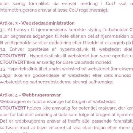
eller særlig formalitet, da enhver ændring i CoU skal o
internetbrugerens ansvar at læse CoU regelmæssigt.
Artikel 3 - Webstedsadministration
3.1. Af hensyn til hjemmesidens korrekte styring forbeholder
C
eller begrænse adgangen til hele eller en del af hjemmesiden på
til vedligeholdelse eller opdatering eller tilfælde af et angreb p
3.2. Enhver oprettelse af hypertekstlink til webstedet ska
CTOUTVERT
. Hypertekstlinks til webstedet kan være oprettet
CTOUTVERT
ikke ansvarlig for disse websteds indhold.
3.3. Hypertekstlink til et andet websted på webstedet (for ekse
udgør ikke en godkendelse af webstedet eller dets indhold
webstedet og partnerwebstederne strengt uafhængige.
Artikel 4 - Webbrugeransvar
Webbrugere er fuldt ansvarlige for brugen af ​​webstedet.
CTOUTVERT
holdes ikke ansvarlig for potentiel malware, der k
eller for tab eller ændring af data som følge af brugen af ​​hjemm
Det er webbrugerens ansvar at træffe alle passende foranstaltn
software mod at blive inficeret af vira eller trojan eller me