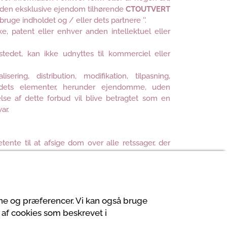
r den eksklusive ejendom tilhørende
CTOUTVERT
t bruge indholdet og / eller dets partnere ''.
, patent eller enhver anden intellektuel eller
tedet, kan ikke udnyttes til kommerciel eller
ering, distribution, modifikation, tilpasning,
edets elementer, herunder ejendomme, uden
se af dette forbud vil blive betragtet som en
ar.
ente til at afsige dom over alle retssager, der
.
vne og præferencer. Vi kan også bruge
 af cookies som beskrevet i