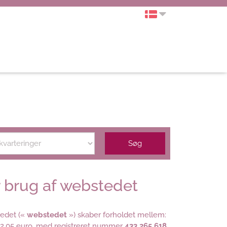
Søg
r brug af webstedet
edet («
webstedet
») skaber forholdet mellem:
312,05 euro, med registreret nummer
433 265 618
,