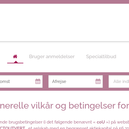
Bruger anmeldelser
Specialtilbud
nerelle vilkår og betingelser fo
nde brugsbetingelser (i det følgende benævnt «
coU
») på webst
CTOUTVERT
, et selskab med en begrænset aktiekapital på 56.