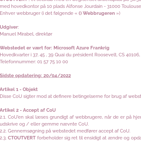
med hovedkontor på 10 plads Alfonse Jourdain - 31000 Toulouse
Enhver webbruger (i det følgende «
() Webbrugeren
»)
Udgiver
:
Manuel Mirabel, direktør
Webstedet er vært for: Microsoft Azure Frankrig
Hovedkvarter i 37, 45 , 39 Quai du président Roosevelt, CS 40106
Telefonnummer: 01 57 75 10 00
Sidste opdatering: 20/04/2022
Artikel 1 - Objekt
Disse CoU sigter mod at definere betingelserne for brug af webs
Artikel 2 - Accept af CoU
2.1. CoU'en skal læses grundigt af webbrugere, når de er på hj
udskrive og / eller gemme nævnte CoU.
2.2. Gennemsøgning på webstedet medfører accept af CoU.
2.3.
CTOUTVERT
forbeholder sig ret til ensidigt at ændre og op