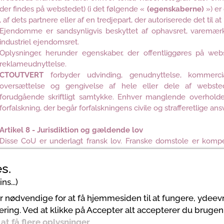
der findes på webstedet) (i det følgende «
(egenskaberne)
») e
, af dets partnere eller af en tredjepart, der autoriserede det til a
Ejendomme er sandsynligvis beskyttet af ophavsret, varemærke
industriel ejendomsret.
Oplysninger, herunder egenskaber, der offentliggøres på webs
reklameudnyttelse.
CTOUTVERT
forbyder udvinding, genudnyttelse, kommercialis
oversættelse og gengivelse af hele eller dele af webst
forudgående skriftligt samtykke. Enhver manglende overholdel
forfalskning, der begår forfalskningens civile og strafferetlige ansv
Artikel 8 - Jurisdiktion og gældende lov
Disse CoU er underlagt fransk lov. Franske domstole er kompet
sandsynligvis vil forekomme under gennemførelsen af ​​dette CoU
s.
ns...)
er nødvendige for at få hjemmesiden til at fungere, ydee
ering. Ved at klikke på Accepter alt accepterer du brugen
Tourisme Landes
r at få flere oplysninger