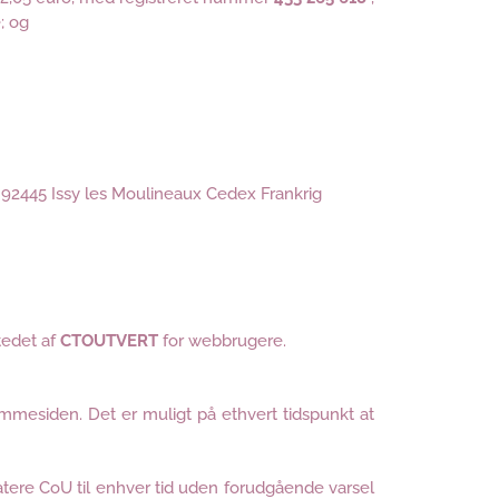
; og
, 92445 Issy les Moulineaux Cedex Frankrig
tedet af
CTOUTVERT
for webbrugere.
emmesiden. Det er muligt på ethvert tidspunkt at
datere CoU til enhver tid uden forudgående varsel