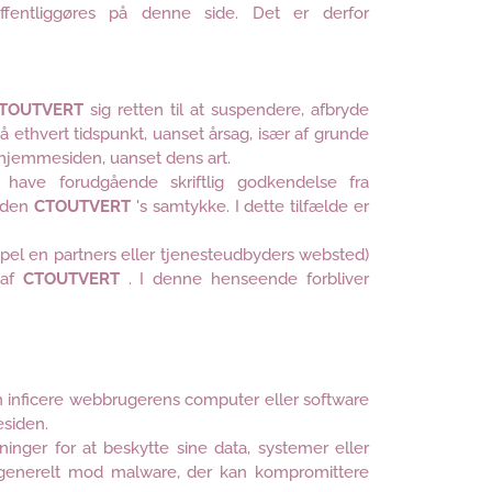
ffentliggøres på denne side. Det er derfor
TOUTVERT
sig retten til at suspendere, afbryde
 ethvert tidspunkt, uanset årsag, især af grunde
å hjemmesiden, uanset dens art.
l have forudgående skriftlig godkendelse fra
 uden
CTOUTVERT
's samtykke. I dette tilfælde er
mpel en partners eller tjenesteudbyders websted)
 af
CTOUTVERT
. I denne henseende forbliver
an inficere webbrugerens computer eller software
esiden.
inger for at beskytte sine data, systemer eller
re generelt mod malware, der kan kompromittere