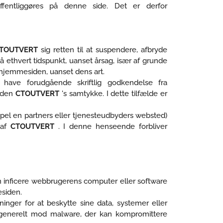
ffentliggøres på denne side. Det er derfor
TOUTVERT
sig retten til at suspendere, afbryde
 ethvert tidspunkt, uanset årsag, især af grunde
å hjemmesiden, uanset dens art.
l have forudgående skriftlig godkendelse fra
 uden
CTOUTVERT
's samtykke. I dette tilfælde er
mpel en partners eller tjenesteudbyders websted)
 af
CTOUTVERT
. I denne henseende forbliver
an inficere webbrugerens computer eller software
esiden.
inger for at beskytte sine data, systemer eller
re generelt mod malware, der kan kompromittere