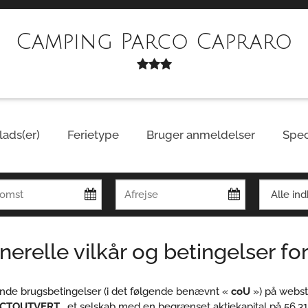
Camping Parco Capraro
lads(er)
Ferietype
Bruger anmeldelser
Spec
nerelle vilkår og betingelser fo
nde brugsbetingelser (i det følgende benævnt «
coU
») på webst
CTOUTVERT
, et selskab med en begrænset aktiekapital på 56.