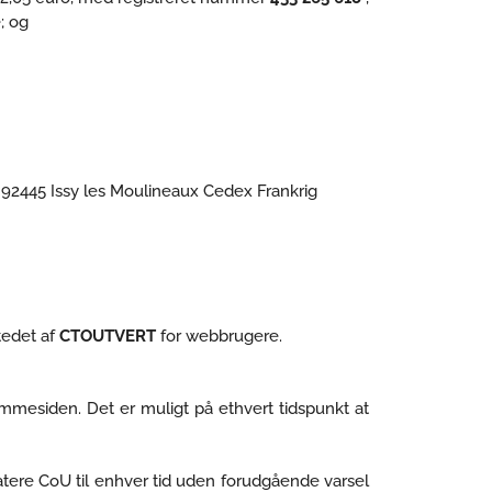
; og
, 92445 Issy les Moulineaux Cedex Frankrig
tedet af
CTOUTVERT
for webbrugere.
emmesiden. Det er muligt på ethvert tidspunkt at
datere CoU til enhver tid uden forudgående varsel