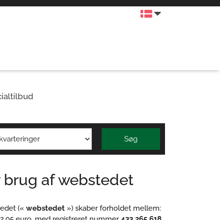
ialtilbud
Søg
r brug af webstedet
edet («
webstedet
») skaber forholdet mellem:
312,05 euro, med registreret nummer
433 265 618
,