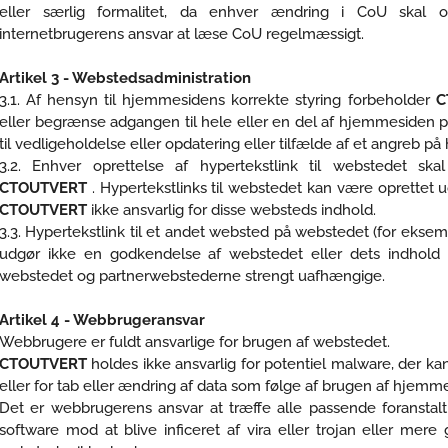
eller særlig formalitet, da enhver ændring i CoU skal o
internetbrugerens ansvar at læse CoU regelmæssigt.
Artikel 3 - Webstedsadministration
3.1. Af hensyn til hjemmesidens korrekte styring forbeholder
C
eller begrænse adgangen til hele eller en del af hjemmesiden på
til vedligeholdelse eller opdatering eller tilfælde af et angreb p
3.2. Enhver oprettelse af hypertekstlink til webstedet ska
CTOUTVERT
. Hypertekstlinks til webstedet kan være oprettet
CTOUTVERT
ikke ansvarlig for disse websteds indhold.
3.3. Hypertekstlink til et andet websted på webstedet (for ekse
udgør ikke en godkendelse af webstedet eller dets indhold
webstedet og partnerwebstederne strengt uafhængige.
Artikel 4 - Webbrugeransvar
Webbrugere er fuldt ansvarlige for brugen af ​​webstedet.
CTOUTVERT
holdes ikke ansvarlig for potentiel malware, der k
eller for tab eller ændring af data som følge af brugen af ​​hjemm
Det er webbrugerens ansvar at træffe alle passende foranstaltn
software mod at blive inficeret af vira eller trojan eller me