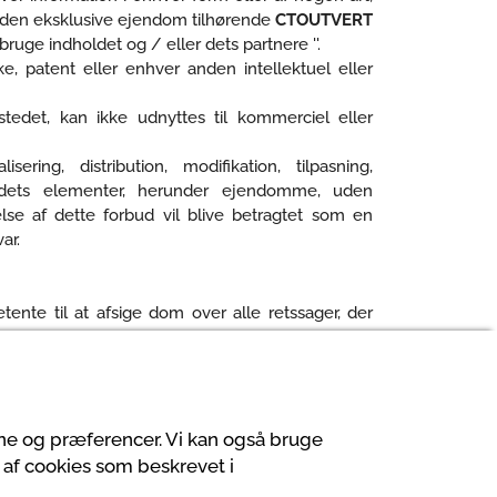
r den eksklusive ejendom tilhørende
CTOUTVERT
t bruge indholdet og / eller dets partnere ''.
, patent eller enhver anden intellektuel eller
tedet, kan ikke udnyttes til kommerciel eller
ering, distribution, modifikation, tilpasning,
edets elementer, herunder ejendomme, uden
se af dette forbud vil blive betragtet som en
ar.
ente til at afsige dom over alle retssager, der
.
vne og præferencer. Vi kan også bruge
 af cookies som beskrevet i