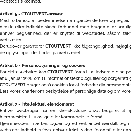
websteds sikkerhed.
Artikel 5 - CTOUTVERT-ansvar
Med forbehold af bestemmelserne i gældende love og regler, 
direkte eller indirekte skade forbundet med brugen eller umul
enhver begivenhed, der er knyttet til webstedet, såsom tekn
websteder.
Derudover garanterer
CTOUTVERT
ikke tilgængelighed, nøjagtig
de oplysninger, der findes på webstedet.
Artikel 6 - Personoplysninger og cookies
For dette websted kan
CTOUTVERT
føres til at indsamle dine pe
af 6. januar 1978 om til informationsteknologi, filer og borgerretti
CTOUTVERT
bruger også cookies for at forbedre din browserople
Læs vores charter om beskyttelse af personlige data og om vores 
Artikel 7 - Intellektuel ejendomsret
Enhver webbruger har en ikke-eksklusiv privat brugsret til h
hjemmesiden til ulovlige eller kommercielle formål.
Hjemmesiden, mærker, logoer og ethvert andet særskilt tegn
websteds indhold ts (dvs. enhver tekst, video, fotografi eller en