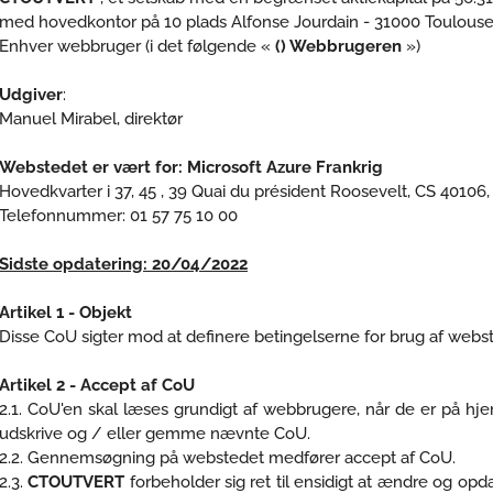
med hovedkontor på 10 plads Alfonse Jourdain - 31000 Toulouse
Enhver webbruger (i det følgende «
() Webbrugeren
»)
Udgiver
:
Manuel Mirabel, direktør
Webstedet er vært for: Microsoft Azure Frankrig
Hovedkvarter i 37, 45 , 39 Quai du président Roosevelt, CS 40106
Telefonnummer: 01 57 75 10 00
Sidste opdatering: 20/04/2022
Artikel 1 - Objekt
Disse CoU sigter mod at definere betingelserne for brug af webs
Artikel 2 - Accept af CoU
2.1. CoU'en skal læses grundigt af webbrugere, når de er på hj
udskrive og / eller gemme nævnte CoU.
2.2. Gennemsøgning på webstedet medfører accept af CoU.
2.3.
CTOUTVERT
forbeholder sig ret til ensidigt at ændre og op