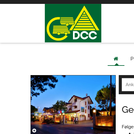
P
Ge
Følge