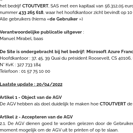
het bedrijf
CTOUTVERT
, SAS met een kapitaal van 56.312,05 eu
nummer
433 265 618
, waar het hoofdkantoor zicht bevindt op 10
Alle gebruikers (hierna «
de Gebruiker
»)
Verantwoordelijke publicatie uitgever
:
Manuel Mirabel, baas
De Site is ondergebracht bij het bedrijf: Microsoft Azure Fran
Hoofdkantoor : 37, 45, 39 Quai du président Roosevelt, CS 40106
N° KvK : 327 733 184
Telefoon : 01 57 75 10 00
Laatste update : 20/04/2022
Artikel 1 - Object van de AGV
De AGV hebben als doel duidelijk te maken hoe
CTOUTVERT
de 
Artikel 2 - Accepteren van de AGV
2.1. De AGV dienen goed te worden gelezen door de Gebruikers
moment mogelijk om de AGV uit te printen of op te slaan.