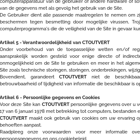
computerapparatuur van de gebruiker of andere hardware of softw
van de gegevens met als gevolg het gebruik van de Site.
De Gebruiker dient alle passende maatregelen te nemen om z
beschermen tegen besmetting door mogelijke virussen, Tro
computerprogramma's die de veiligheid van de Site in gevaar k
Artikel 5 - Verantwoordelijkheid van CTOUTVERT
Onder voorbehoud van de toepasselijke wetten en/of reg
aansprakelijk worden gesteld voor enige directe of indire
onmogelijkheid om de Site te gebruiken en meer in het algem
Site zoals technische storingen, storingen, onderbrekingen, wijzi
Bovendient, garandeert
CTOUTVERT
niet de beschikbaarh
betrouwbaarheid of tijdigheid van informatie die beschikbaar is op
Artikel 6 - Persoonlijke gegevens en Cookies
Voor deze Site kan
CTOUTVERT
persoonlijke gegevens over u v
17 van 6 januari 1978 met betrekking tot computers, bestanden e
CTOUTVERT
maakt ook gebruik van cookies om uw ervaring op
behoeften aanpast.
Raadpleeg onze voorwaarden voor meer informatie ov
persoonsgegevens en ons cookiebeleid.