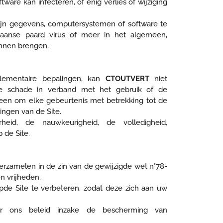
are kan infecteren, of enig verlies of wijziging
ijn gegevens, computersystemen of software te
jaanse paard virus of meer in het algemeen,
unnen brengen.
lementaire bepalingen, kan
CTOUTVERT
niet
cte schade in verband met het gebruik of de
een om elke gebeurtenis met betrekking tot de
gingen van de Site.
eid, de nauwkeurigheid, de volledigheid,
 de Site.
erzamelen in de zin van de gewijzigde wet n°78-
n vrijheden.
de Site te verbeteren, zodat deze zich aan uw
er ons beleid inzake de bescherming van