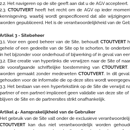
2.2. Het navigeren op de site geeft aan dat u de AGV accepteert.
2.3.
CTOUTVERT
heeft het recht om de AGV op ieder moment t
kennisgeving, waarbij wordt gespecificeerd dat alle wijzigin
worden gepubliceerd. Het is de verantwoordelijkheid van de Ge
Artikel 3 - Sitebeheer
3.1. Voor een goed beheer van de Site, behoudt
CTOUTVERT
h
gehele of een gedeelte van de Site op te schorten, te onderb
in het bijzonder voor onderhoud of bijwerking of in geval van ee
3.2. Elke creatie van hyperlinks die verwijzen naar de Site of na
de voorafgaande schriftelijke toestemming van
CTOUTVERT
.
worden gemaakt zonder medeweten
CTOUTVERT
. In dit gev
gehouden voor de informatie die op deze sites wordt weergegev
3.3. Het bestaan van een hypertekstlink op de Site die verwijst n
partner of een partner) impliceert geen validatie van deze site 
blijven de Site en de partnersites strikt onafhankelijk.
Artikel 4- Aansprakelijkheid van de Gebruiker
Het gebruik van de Site valt onder de exclusieve verantwoordelij
CTOUTVERT
kan dus niet verantwoordelijk worden gehou