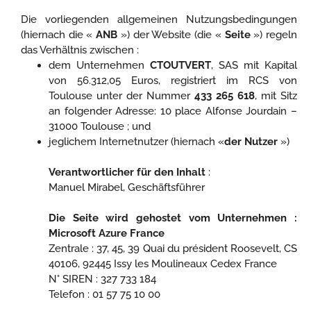
Die vorliegenden allgemeinen Nutzungsbedingungen
(hiernach die «
ANB
») der Website (die «
Seite
») regeln
das Verhältnis zwischen :
dem Unternehmen
CTOUTVERT
, SAS mit Kapital
von 56.312,05 Euros, registriert im RCS von
Toulouse unter der Nummer
433 265 618
, mit Sitz
an folgender Adresse: 10 place Alfonse Jourdain –
31000 Toulouse ; und
jeglichem Internetnutzer (hiernach «
der Nutzer
»)
Verantwortlicher für den Inhalt
:
Manuel Mirabel, Geschäftsführer
Die Seite wird gehostet vom Unternehmen :
Microsoft Azure France
Zentrale : 37, 45, 39 Quai du président Roosevelt, CS
40106, 92445 Issy les Moulineaux Cedex France
N° SIREN : 327 733 184
Telefon : 01 57 75 10 00