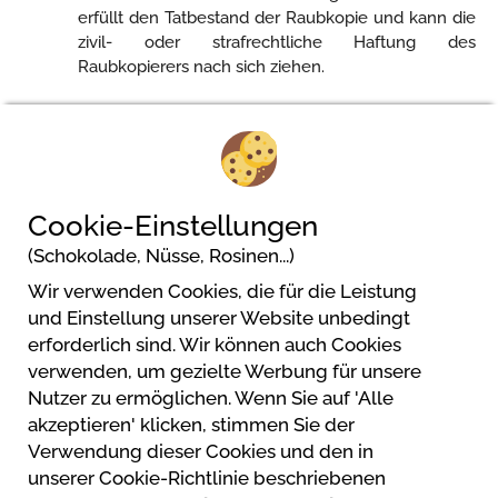
erfüllt den Tatbestand der Raubkopie und kann die
zivil- oder strafrechtliche Haftung des
Raubkopierers nach sich ziehen.
Artikel 8 - Geltendes Recht und zuständige
Gerichtsbarkeit
Die vorliegenden ANB unterliegen französischem
Recht. Jeder Rechtstreit im Bezug auf ihre
Ausführung fällt in den Zuständigkeitsbereich der
Cookie-Einstellungen
französischen Gerichte.
(Schokolade, Nüsse, Rosinen...)
Wir verwenden Cookies, die für die Leistung
und Einstellung unserer Website unbedingt
erforderlich sind. Wir können auch Cookies
verwenden, um gezielte Werbung für unsere
Nutzer zu ermöglichen. Wenn Sie auf 'Alle
akzeptieren' klicken, stimmen Sie der
Verwendung dieser Cookies und den in
unserer Cookie-Richtlinie beschriebenen
Powered by