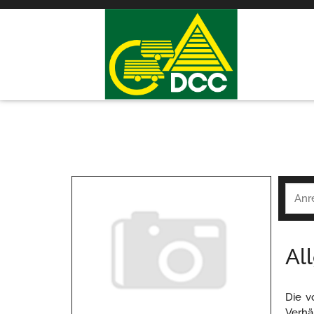
Al
Die v
Verhäl