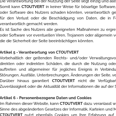
Die Verantwortung bei der Nutzung der Seite liegt einzig und alle
Somit kann
CTOUTVERT
in keiner Weise für bösartige Softwar
oder Software des Nutzers schaden könnten, verantwortlich
für den Verlust oder die Beschädigung von Daten, die in F
verantwortlich gemacht werden.
Es ist Sache des Nutzers alle geeigneten Maßnahmen zu ergr
oder Software vor eventuellen Viren, Trojanern oder allgemein
die die Sicherheit der Seite beeinträchtigen könnten.
Artikel 5 - Verantwortung von CTOUTVERT
Vorbehaltlich der geltenden Rechts- und/oder Verwaltungsvo
direkten oder indirekten Schäden, die durch die Nutzung od
auftreten und allgemeiner für jegliches Ereignis in Verbin
Störungen, Ausfälle, Unterbrechungen, Änderungen der Seite, ve
Darüber hinaus garantiert
CTOUTVERT
nicht die Verfügbarke
Zuverlässigkeit oder die Aktualität der Informationen die auf der
Artikel 6 - Personenbezogene Daten und Cookies
Im Rahmen dieser Website, kann
CTOUTVERT
dazu veranlasst 
Sinne des abgeänderten Gesetzes der Informatik, Karteien und M
CTOUTVERT
nutzt ebenfalls Cookies um Ihre Erfahrung auf 