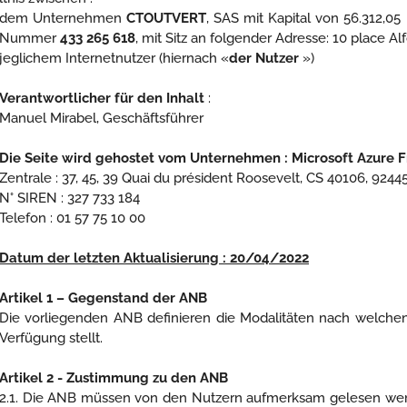
dem Unternehmen
CTOUTVERT
, SAS mit Kapital von 56.312,05
Nummer
433 265 618
, mit Sitz an folgender Adresse: 10 place A
jeglichem Internetnutzer (hiernach «
der Nutzer
»)
Verantwortlicher für den Inhalt
:
Manuel Mirabel, Geschäftsführer
Die Seite wird gehostet vom Unternehmen : Microsoft Azure 
Zentrale : 37, 45, 39 Quai du président Roosevelt, CS 40106, 924
N° SIREN : 327 733 184
Telefon : 01 57 75 10 00
Datum der letzten Aktualisierung : 20/04/2022
Artikel 1 – Gegenstand der ANB
Die vorliegenden ANB definieren die Modalitäten nach welch
Verfügung stellt.
Artikel 2 - Zustimmung zu den ANB
2.1. Die ANB müssen von den Nutzern aufmerksam gelesen werden