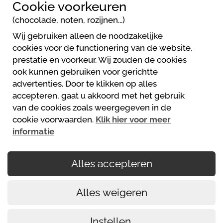
Cookie voorkeuren
4360 Grein
(chocolade, noten, rozijnen...)
+43 676 6679863
Wij gebruiken alleen de noodzakelijke
info@donaucamping-grein.at
cookies voor de functionering van de website,
Website
prestatie en voorkeur. Wij zouden de cookies
ook kunnen gebruiken voor gerichtte
advertenties. Door te klikken op alles
Donau Camping Grein
accepteren, gaat u akkoord met het gebruik
+43 676 6679863
van de cookies zoals weergegeven in de
info@donaucamping-grein.at
cookie voorwaarden.
Klik hier voor meer
http://www.donaucamping-grein.at
informatie
Alles accepteren
Uw betalingen zijn beveiligd
Alles weigeren
Cookiesbeleid
Algemene gebruikersvoorwaarden
Instellen