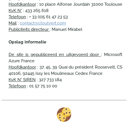
Hoofdkantoor
: 10 place Alfonse Jourdain 31000 Toulouse
KvK N°
: 433 265 618
Telefoon
: + 33 (0)5 61 47 23 53
Mail
:
contact@ctoutvert.com
Publiciteits directeur
: Manuel Mirabel
Opslag informatie
De site is gepubliceerd en uitgevoerd door
: Microsoft
Azure France
Hoofdkantoor
: 37, 45, 39 Quai du président Roosevelt, CS
40106, 92445 Issy les Moulineaux Cedex France
KvK N° SIREN
: 327 733 184
Telefoon
: 01 57 75 10 00
Donau Camping Grein
Campingplatz 1