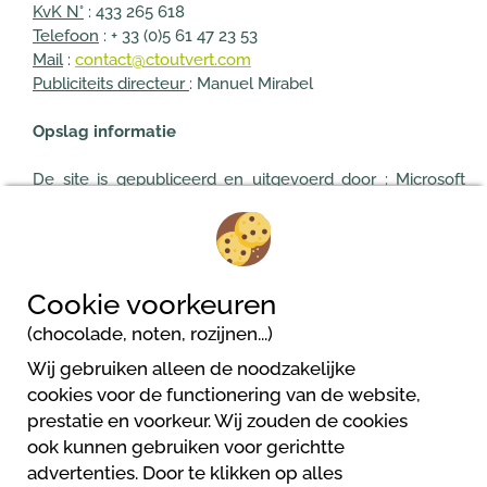
KvK N°
: 433 265 618
Telefoon
: + 33 (0)5 61 47 23 53
Mail
:
contact@ctoutvert.com
Publiciteits directeur
: Manuel Mirabel
Opslag informatie
De site is gepubliceerd en uitgevoerd door
: Microsoft
Azure France
Hoofdkantoor
: 37, 45, 39 Quai du président Roosevelt, CS
40106, 92445 Issy les Moulineaux Cedex France
KvK N° SIREN
: 327 733 184
Cookie voorkeuren
Telefoon
: 01 57 75 10 00
(chocolade, noten, rozijnen...)
Wij gebruiken alleen de noodzakelijke
cookies voor de functionering van de website,
prestatie en voorkeur. Wij zouden de cookies
Camping Kleinenzhof
ook kunnen gebruiken voor gerichtte
Kleinenzhof 1
advertenties. Door te klikken op alles
75323 Bad Wildbad