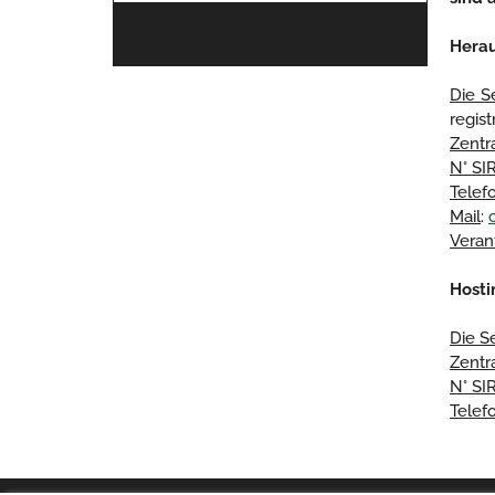
Hera
Die S
regis
Zentr
N° SI
Telef
Mail
:
Veran
Hosti
Die S
Zentr
N° SI
Telef