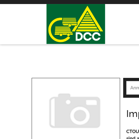
Im
CTOUT
sind 