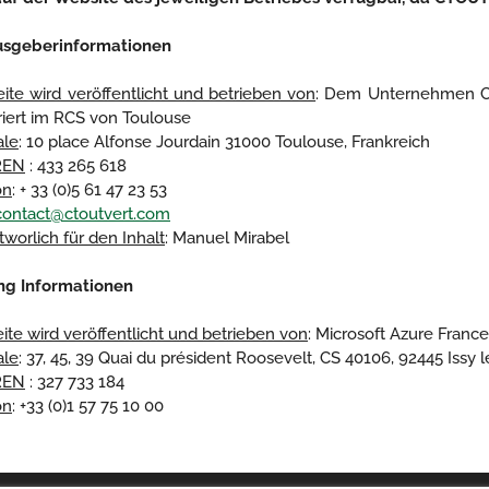
usgeberinformationen
eite wird veröffentlicht und betrieben von
: Dem Unternehmen CT
triert im RCS von Toulouse
ale
: 10 place Alfonse Jourdain 31000 Toulouse, Frankreich
REN
: 433 265 618
on
: + 33 (0)5 61 47 23 53
contact@ctoutvert.com
tworlich für den Inhalt
: Manuel Mirabel
ng Informationen
eite wird veröffentlicht und betrieben von
: Microsoft Azure France
ale
: 37, 45, 39 Quai du président Roosevelt, CS 40106, 92445 Iss
REN
: 327 733 184
on
: +33 (0)1 57 75 10 00