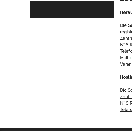
Hera
Die S
regis
Zentr
N° SI
Telef
Mail
:
Veran
Hosti
Die S
Zentr
N° SI
Telef