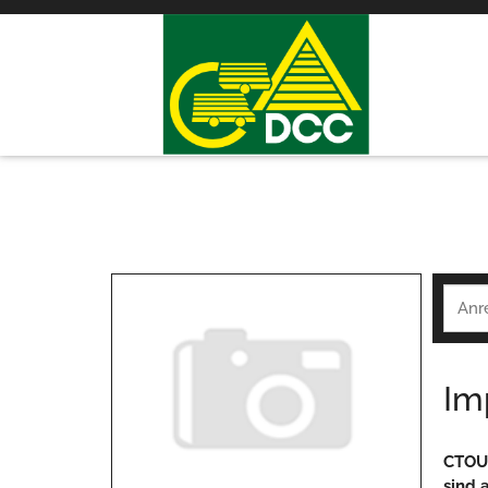
Im
CTOUT
sind 