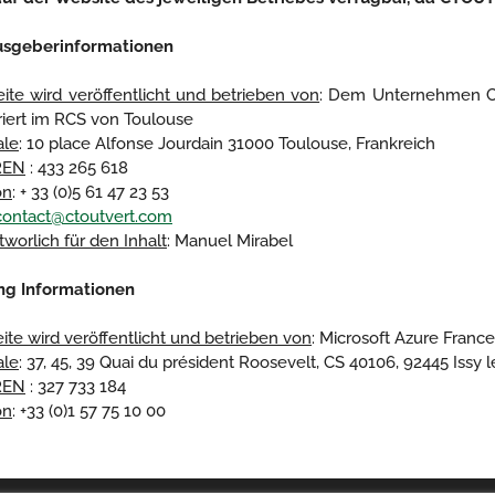
usgeberinformationen
eite wird veröffentlicht und betrieben von
: Dem Unternehmen CT
triert im RCS von Toulouse
ale
: 10 place Alfonse Jourdain 31000 Toulouse, Frankreich
REN
: 433 265 618
on
: + 33 (0)5 61 47 23 53
contact@ctoutvert.com
tworlich für den Inhalt
: Manuel Mirabel
ng Informationen
eite wird veröffentlicht und betrieben von
: Microsoft Azure France
ale
: 37, 45, 39 Quai du président Roosevelt, CS 40106, 92445 Iss
REN
: 327 733 184
on
: +33 (0)1 57 75 10 00