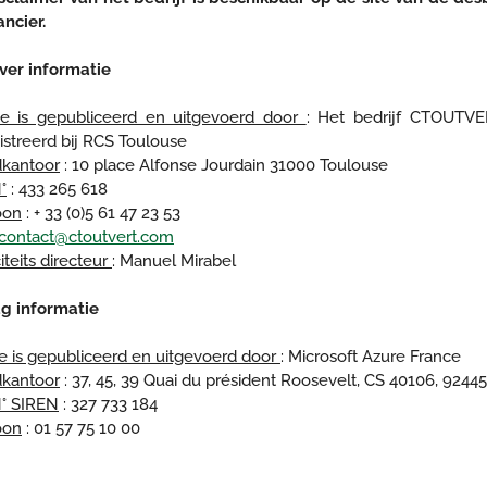
ancier.
ver informatie
te is gepubliceerd en uitgevoerd door
: Het bedrijf CTOUTVE
istreerd bij RCS Toulouse
kantoor
: 10 place Alfonse Jourdain 31000 Toulouse
°
: 433 265 618
oon
: + 33 (0)5 61 47 23 53
contact@ctoutvert.com
iteits directeur
: Manuel Mirabel
g informatie
te is gepubliceerd en uitgevoerd door
: Microsoft Azure France
kantoor
: 37, 45, 39 Quai du président Roosevelt, CS 40106, 924
° SIREN
: 327 733 184
oon
: 01 57 75 10 00