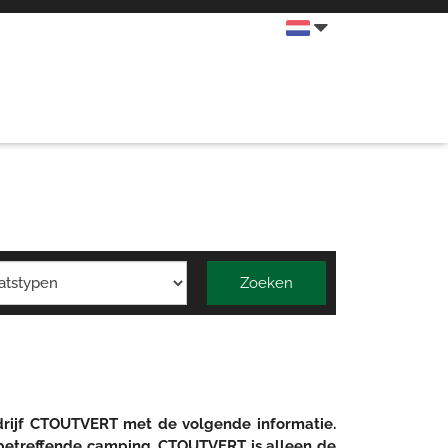
Zoeken
drijf CTOUTVERT met de volgende informatie.
esbetreffende camping, CTOUTVERT is alleen de