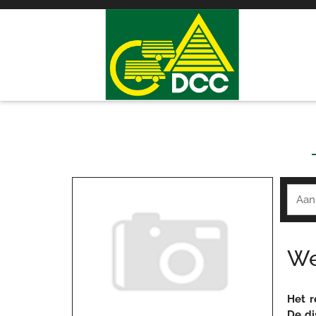
We
Het r
De di