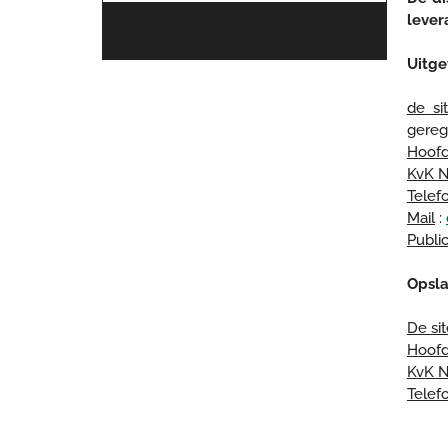
lever
Uitge
de si
gereg
Hoofd
KvK N
Telef
Mail
:
Public
Opsla
De si
Hoofd
KvK N
Telef