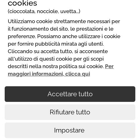
cookies
+43 676 6679863
(cioccolata, nocciole, uvetta...)
info@donaucamping-grein.at
Utilizziamo cookie strettamente necessari per
Sito web
il funzionamento del sito, le prestazioni e le
preferenze. Possiamo anche utilizzare i cookie
per fornire pubblicità mirata agli utenti.
Donau Camping Grein
Cliccando su accetta tutto, si acconsente
+43 676 6679863
all'utilizzo di questi cookie per gli scopi
info@donaucamping-grein.at
descritti nella nostra politica sui cookie.
Per
http://www.donaucamping-grein.at
maggiori informazioni, clicca qui
Accettare tutto
I vostri pagamenti sono sicuri
Rifiutare tutto
Politica dei cookie
Condizioni generali di utilizzo
Impostare
Note legali
Impegno di riservatezza