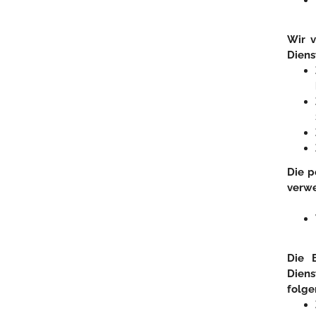
Wir 
Diens
Die p
verw
Die 
Diens
folg