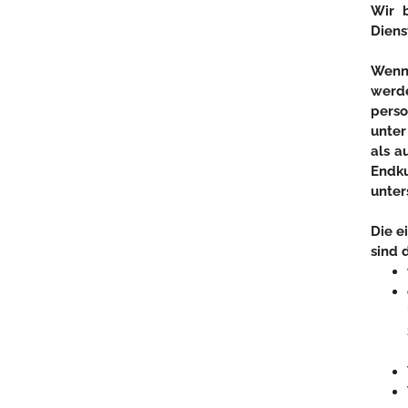
Wir b
Diens
Wenn
werd
perso
unter
als a
Endku
unter
Die e
sind 