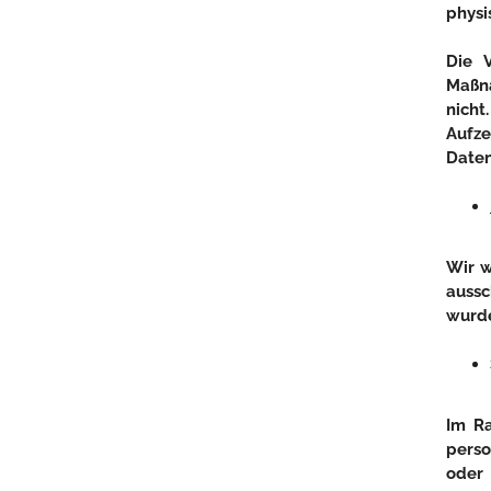
physi
Die
Maßna
nich
Aufze
Daten
Wir w
auss
wurd
Im R
perso
oder 