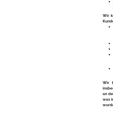
Wir k
Kunde
Wir 
insbe
an de
was i
wurd