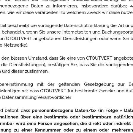
nenbezogene Daten zu informieren, insbesondere darüber, 
sen, wie wir diese verarbeiten, zu welchem Zweck wir diese nutze
tail beschreibt die vorliegende Datenschutzerklärung die Art u
 behandeln, wenn Sie unsere Internetseiten und Buchungsporta
on CTOUTVERT angebotenen Dienstleistungen oder wenn Sie über
le Netzwerke).
 den blossen Umstand, dass Sie eine von CTOUTVERT angebotene
 die Dienstleistungen), bestätigen Sie, dass Sie die vorliegen
 und dieser zustimmen.
bereinstimmung mit der geltenden Gesetzgebung zur B
ksichtigen wir, dass CTOUTVERT für bestimmte Zwecke und Aufga
ie Datensammlung Verantwortlicher.
rd betont, dass
personenbezogene Daten/b> (in Folge « Dat
mationen über eine bestimmte oder bestimmbare natürliche
mmbar wird eine Person angesehen, die direkt oder indirekt 
dnung zu einer Kennummer oder zu einem oder mehreren s