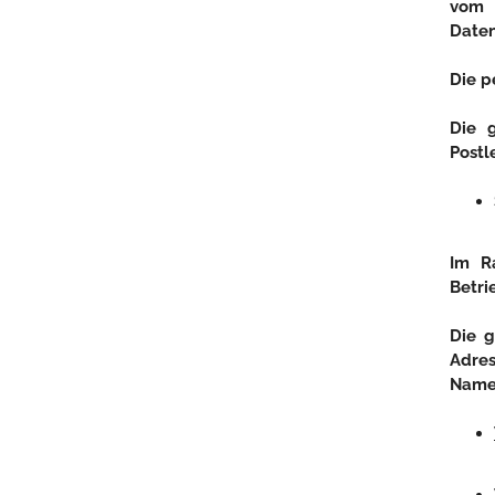
vom 
Daten
Die p
Die 
Postl
Im R
Betri
Die g
Adres
Namen