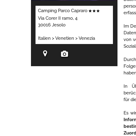
perso
Camping Parco Capraro
erfas
Via Corer II ramo, 4
30016 Jesolo
Im De
Daten
Italien > Venetien > Venezia
von v
Sozia
Durch
Folge
haben
In Ü
berüc
für d
Es wi
Infor
besti
Zuor