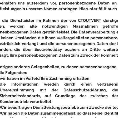
ehalten uns ausserdem vor, personenbezogene Daten an D
tleistungenin unserem Namen erbringen. Hierunter fällt auch 
 die Dienstleister im Rahmen der von CTOUTVERT durchge
en, werden alle notwendigen Massnahmen getroff
nenbezogenen Daten gewährleistet. Die Datenverarbeitung er
 keinen Umständen die Ihnen weitergeleiteten personenbez
usdrücklich verlangt und die personenbezogenen Daten de
nden, die über Secureholiday buchen, an Dritte weiterlei
sagt, Ihre personenbezogenen Daten zum Zweck der kommerz
inzigen anderen Gelegenheiten, zu denen personenbezogene 
die Folgenden:
wir haben im Vorfeld Ihre Zustimming erhalten
die Informationen werden durch einen vertrauenswü
Übereinstimmung mit der Datenschutzerklärung, 
Sicherheitsstandards, auf Grundlage des zwischen 
Kundenbetrieb verarbeitet.
Wir beauftragen Dienstleistungsbetriebe zum Zwecke der te
Wir haben die Daten zusammengefasst, so dass keine Identifik