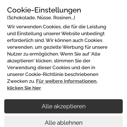
Cookie-Einstellungen
(Schokolade, Nüsse, Rosinen...)
Wir verwenden Cookies, die für die Leistung
RCN Camping Laacher See
und Einstellung unserer Website unbedingt
Am Laacher See / L113
erforderlich sind. Wir können auch Cookies
56653 Wassenach
verwenden, um gezielte Werbung für unsere
Nutzer zu ermöglichen. Wenn Sie auf 'Alle
akzeptieren' klicken, stimmen Sie der
Verwendung dieser Cookies und den in
unserer Cookie-Richtlinie beschriebenen
Powered by
Zwecken zu.
Für weitere Informationen,
https://www.mycamping.com/
klicken Sie hier
Alle akzeptieren
Ihre Zahlungen sind gesichert
Alle ablehnen