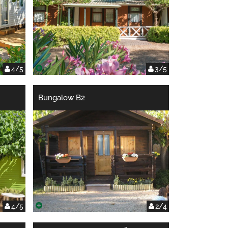
4/5
3/5
Bungalow B2
4/5
2/4