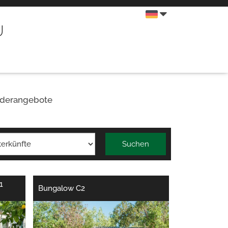
u
derangebote
Suchen
1
Bungalow C2