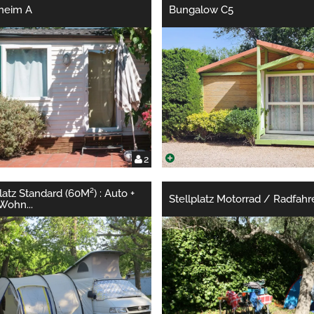
heim A
Bungalow C5
2
latz Standard (60M²) : Auto +
Stellplatz Motorrad / Radfahr
/Wohn
...