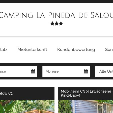
Camping La Pineda de Salo
latz
Mietunterkunft
Kundenbewertung
Son
Mobilheim C3 (4 Erwachsene+
alow C1
Kind+Baby)