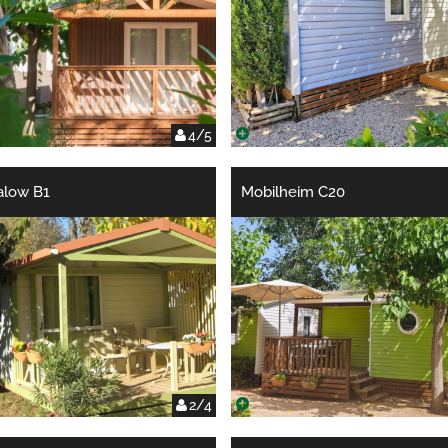
4/5
alow B1
Mobilheim C20
2/4