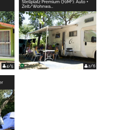
Stellplatz Premium (70M²): Auto +
Zelt/Wohnwa
...
4/5
2/6
er