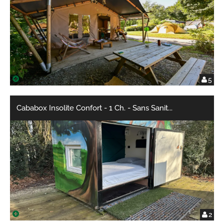
5
Cababox Insolite Confort - 1 Ch. - Sans Sanit
...
2