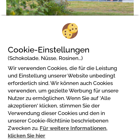
2/7
Cookie-Einstellungen
(Schokolade, Nüsse, Rosinen...)
Wir verwenden Cookies, die für die Leistung
Sites et Paysages AU GRÉ DES VENTS
und Einstellung unserer Website unbedingt
2 chemin de Bogeais
erforderlich sind. Wir können auch Cookies
56220 Rochefort En Terre
verwenden, um gezielte Werbung für unsere
Nutzer zu ermöglichen. Wenn Sie auf 'Alle
akzeptieren' klicken, stimmen Sie der
Verwendung dieser Cookies und den in
unserer Cookie-Richtlinie beschriebenen
Powered by
Zwecken zu.
Für weitere Informationen,
https://www.mycamping.com/
klicken Sie hier