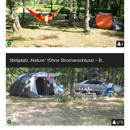
1
Stellplatz „Nature“ (Ohne Stromanschluss) – B
...
1/6