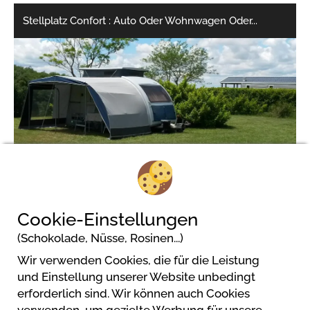
Stellplatz Confort : Auto Oder Wohnwagen Oder
...
1/6
Cookie-Einstellungen
(Schokolade, Nüsse, Rosinen...)
Wir verwenden Cookies, die für die Leistung
Camping Domaine Saint Laurent
und Einstellung unserer Website unbedingt
Les Touzets
erforderlich sind. Wir können auch Cookies
11320 Montferrand