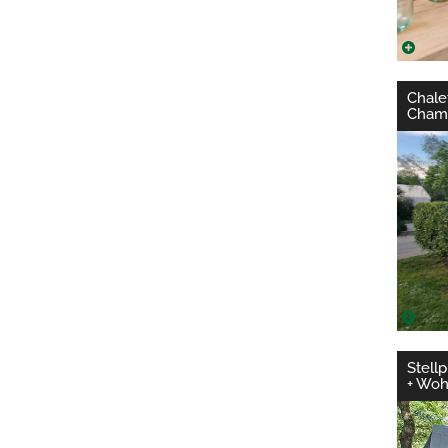
Chale
Chamb
Stellp
+ Wo