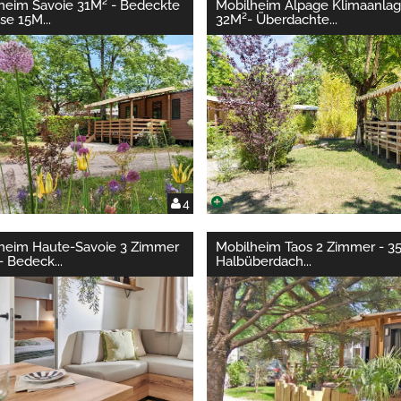
heim Savoie 31M² - Bedeckte
Mobilheim Alpage Klimaanla
sse 15M
...
32M²- Überdachte
...
4
heim Haute-Savoie 3 Zimmer
Mobilheim Taos 2 Zimmer - 3
- Bedeck
...
Halbüberdach
...