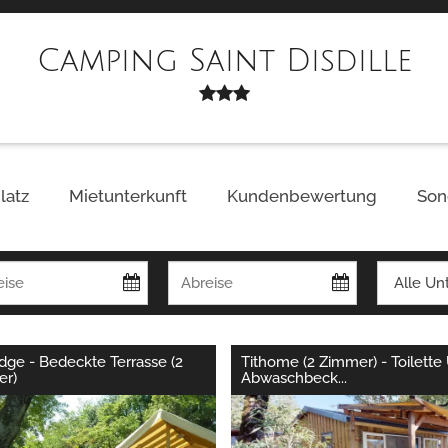
Camping Saint Disdille
latz
Mietunterkunft
Kundenbewertung
Son
dge - Bedeckte Terrasse (2
Tithome (2 Zimmer) - Toilette
er)
Abwaschbeck
...