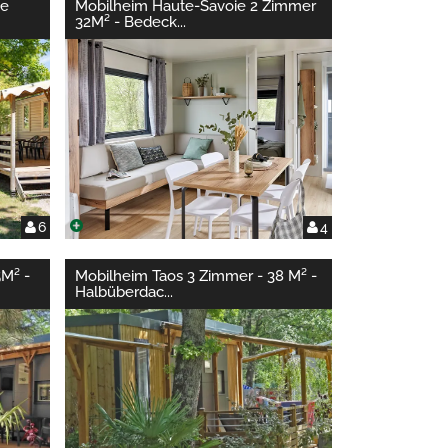
ge
Mobilheim Haute-Savoie 2 Zimmer
32M² - Bedeck
...
6
4
5M² -
Mobilheim Taos 3 Zimmer - 38 M² -
Halbüberdac
...