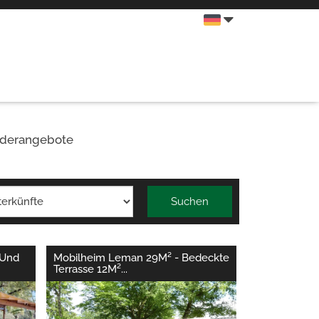
derangebote
Suchen
 Und
Mobilheim Leman 29M² - Bedeckte
Terrasse 12M²
...