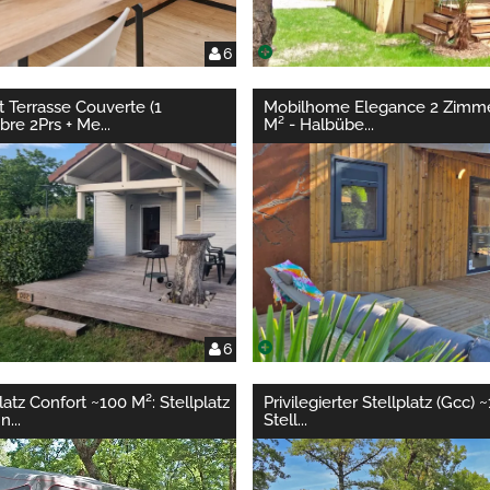
6
t Terrasse Couverte (1
Mobilhome Elegance 2 Zimme
re 2Prs + Me
...
M² - Halbübe
...
6
latz Confort ~100 M²: Stellplatz
Privilegierter Stellplatz (Gcc) 
hn
...
Stell
...