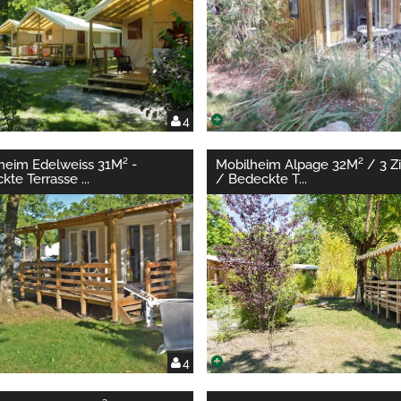
4
heim Edelweiss 31M² -
Mobilheim Alpage 32M² / 3 
kte Terrasse
...
/ Bedeckte T
...
4