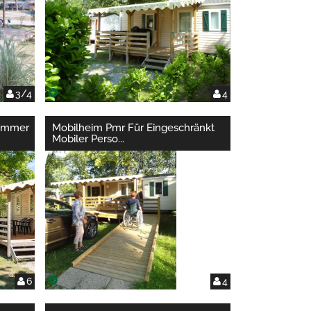
3/4
4
Zimmer
Mobilheim Pmr Für Eingeschränkt
Mobiler Perso
...
6
4