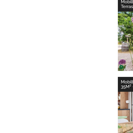
Mobil
Terra
Mobil
35M² 