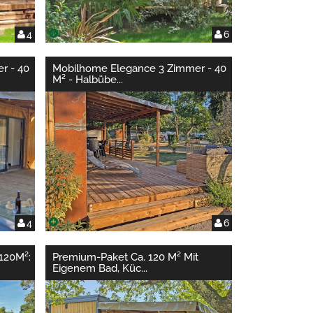
4
6
r - 40
Mobilhome Elegance 3 Zimmer - 40
M² - Halbübe
...
4
6
~120M²:
Premium-Paket Ca. 120 M² Mit
Eigenem Bad, Küc
...