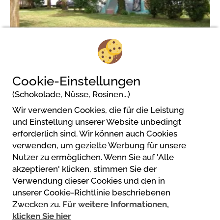
2/6
Cookie-Einstellungen
(Schokolade, Nüsse, Rosinen...)
Wir verwenden Cookies, die für die Leistung
Flower Camping Le Riviera
und Einstellung unserer Website unbedingt
Le Riviera. 3318, route du rocher
erforderlich sind. Wir können auch Cookies
07120 Sampzon
verwenden, um gezielte Werbung für unsere
Nutzer zu ermöglichen. Wenn Sie auf 'Alle
akzeptieren' klicken, stimmen Sie der
Verwendung dieser Cookies und den in
unserer Cookie-Richtlinie beschriebenen
Powered by
Zwecken zu.
Für weitere Informationen,
https://www.mycamping.com/
klicken Sie hier