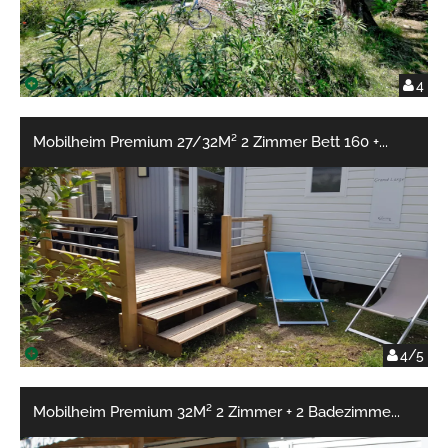
4
Mobilheim Premium 27/32M² 2 Zimmer Bett 160 +
...
4/5
Mobilheim Premium 32M² 2 Zimmer + 2 Badezimme
...