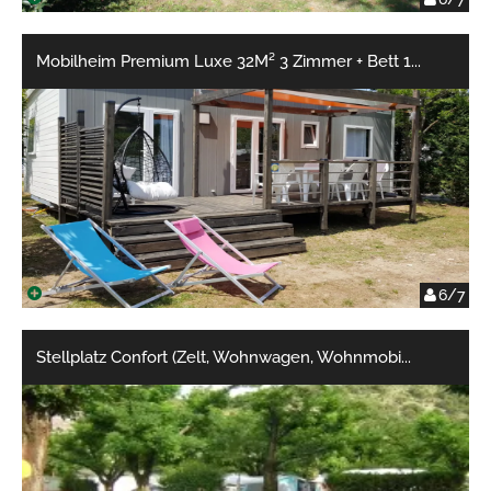
Mobilheim Premium Luxe 32M² 3 Zimmer + Bett 1
...
6/7
Stellplatz Confort (Zelt, Wohnwagen, Wohnmobi
...