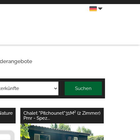
derangebote
Suchen
Nature
Chalet "Pitchounet"31M² (2 Zimmer)
Pmr - Spez
...