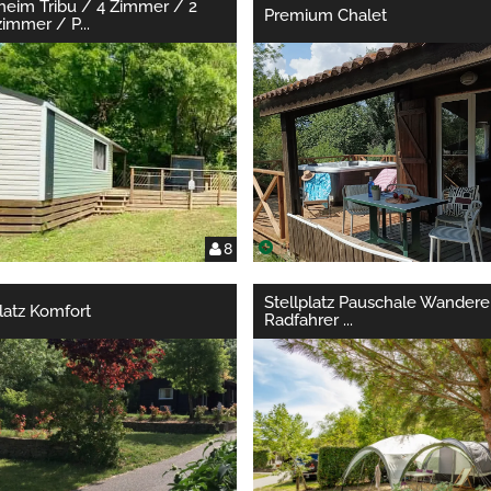
heim Tribu / 4 Zimmer / 2
Premium Chalet
immer / P
...
8
Stellplatz Pauschale Wandere
platz Komfort
Radfahrer
...