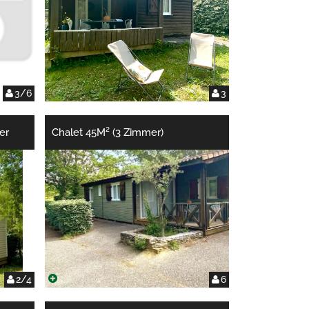
3/6
3
er
Chalet 45M² (3 Zimmer)
2/4
6