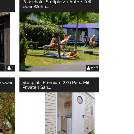
Pauschale: Stellplatz 1 Auto + Zelt
Oder Wohn
...
4
2/6
r Oder
Stellplatz Premium 2/6 Pers. Mit
Privaten San
...