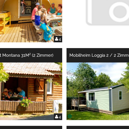
4
t Montana 31M² (2 Zimmer)
Mobilheim Loggia 2 / 2 Zimm
4