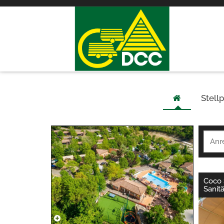
Stellp
Coco 
Sanit