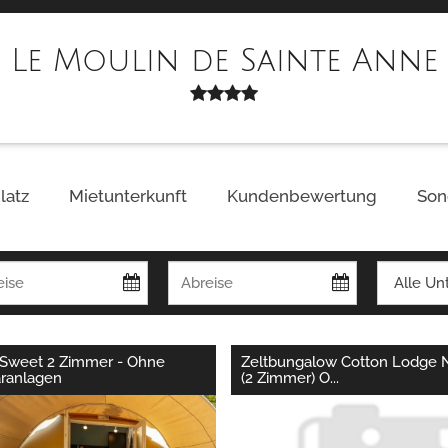
Le Moulin de Sainte Anne
latz
Mietunterkunft
Kundenbewertung
Son
Sweet 2 Zimmer - Ohne
Zeltbungalow Cotton Lodge 
äranlagen
(2 Zimmer) O
...