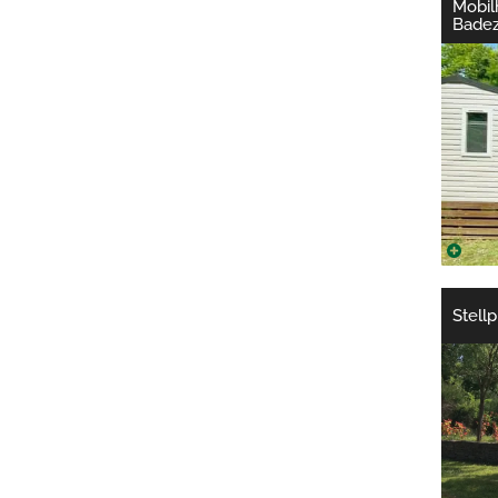
Mobil
Badez
Stell