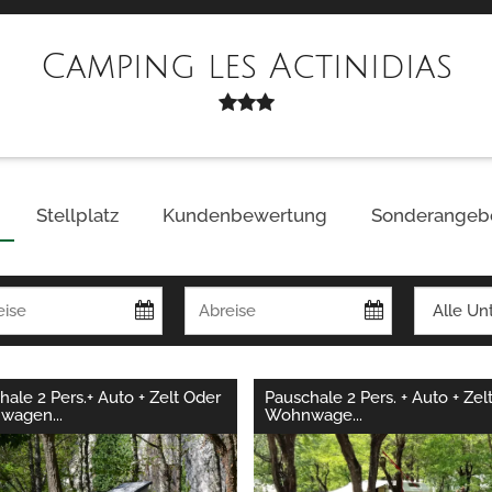
Camping les Actinidias
Stellplatz
Kundenbewertung
Sonderangeb
hale 2 Pers.+ Auto + Zelt Oder
Pauschale 2 Pers. + Auto + Zel
wagen
...
Wohnwage
...