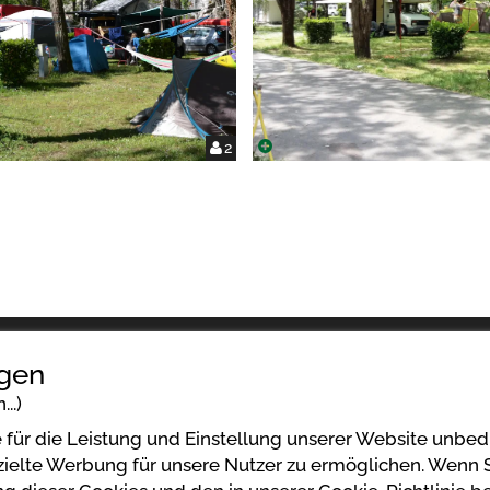
2
ngen
..)
Powered by
für die Leistung und Einstellung unserer Website unbedi
lte Werbung für unsere Nutzer zu ermöglichen. Wenn Sie 
https://www.mycamping.com/