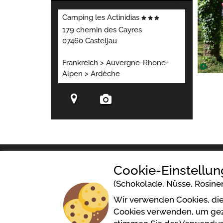
Camping les Actinidias
179 chemin des Cayres
07460 Casteljau
Frankreich > Auvergne-Rhone-
Alpen > Ardèche
Cookie-Einstellu
(Schokolade, Nüsse, Rosinen.
Camping les Actinidias
Wir verwenden Cookies, die 
Cookies verwenden, um gezie
179 chemin des Cayres