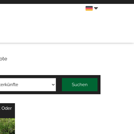
ote
Suchen
t Oder