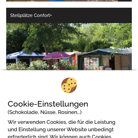
Stellplätze Confort+
2/6
Cookie-Einstellungen
(Schokolade, Nüsse, Rosinen...)
Wir verwenden Cookies, die für die Leistung
Camping Port Pothuau
und Einstellung unserer Website unbedingt
101 chemin des Ourlèdes
erforderlich sind. Wir können auch Cookies