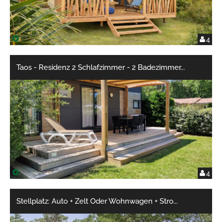
4
Taos - Residenz 2 Schlafzimmer - 2 Badezimmer
...
4
Stellplatz: Auto + Zelt Oder Wohnwagen + Stro
...