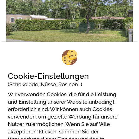
2/6
Cookie-Einstellungen
(Schokolade, Nüsse, Rosinen...)
Wir verwenden Cookies, die für die Leistung
Camping Les Chèvrefeuilles
und Einstellung unserer Website unbedingt
11 allée des Chèvrefeuilles
erforderlich sind. Wir können auch Cookies
17200 Royan
verwenden, um gezielte Werbung für unsere
Nutzer zu ermöglichen. Wenn Sie auf 'Alle
akzeptieren' klicken, stimmen Sie der