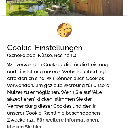
2/6
Cookie-Einstellungen
(Schokolade, Nüsse, Rosinen...)
Wir verwenden Cookies, die für die Leistung
Flower Camping Pyrénées Natura
und Einstellung unserer Website unbedingt
7 route de labat
erforderlich sind. Wir können auch Cookies
65400 Estaing
verwenden, um gezielte Werbung für unsere
Nutzer zu ermöglichen. Wenn Sie auf 'Alle
akzeptieren' klicken, stimmen Sie der
Verwendung dieser Cookies und den in
unserer Cookie-Richtlinie beschriebenen
Powered by
Zwecken zu.
Für weitere Informationen,
https://www.mycamping.com/
klicken Sie hier