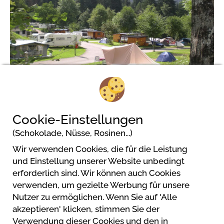
1/6
Cookie-Einstellungen
(Schokolade, Nüsse, Rosinen...)
Wir verwenden Cookies, die für die Leistung
Camping Faè
und Einstellung unserer Website unbedingt
S. Antonio di Mavignola
erforderlich sind. Wir können auch Cookies
38086 Madonna Di Campiglio
verwenden, um gezielte Werbung für unsere
Nutzer zu ermöglichen. Wenn Sie auf 'Alle
akzeptieren' klicken, stimmen Sie der
Verwendung dieser Cookies und den in