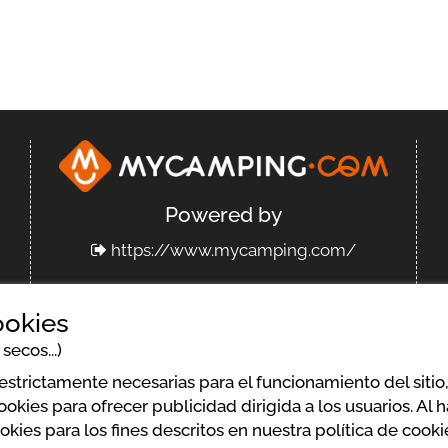
Powered by
https://www.mycamping.com/
ookies
secos...)
os y condiciones del servicio
Aviso legal
strictamente necesarias para el funcionamiento del sitio,
kies para ofrecer publicidad dirigida a los usuarios. Al h
okies para los fines descritos en nuestra política de cooki