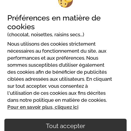
Rechercher
Préférences en matière de
cookies
(chocolat, noisettes, raisins secs...)
Nous utilisons des cookies strictement
Camping Maupassant
nécessaires au fonctionnement du site, aux
12 route de la Folie
performances et aux préférences. Nous
76450 Vittefleur
sommes susceptibles d’utiliser également
des cookies afin de bénéficier de publicités
ciblées adressées aux utilisateurs. En cliquant
sur tout accepter, vous consentez à
l'utilisation de ces cookies aux fins décrites
Powered by
dans notre politique en matière de cookies.
https://www.mycamping.com/
Pour en savoir plus, cliquez ici
Tout accepter