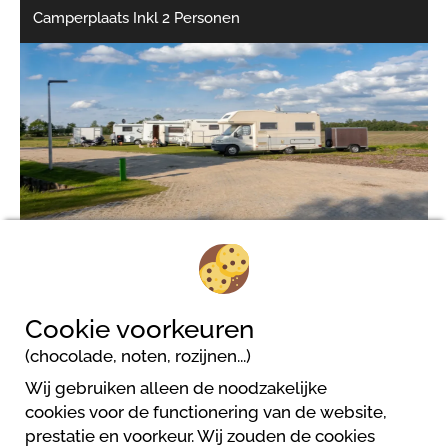
Camperplaats Inkl 2 Personen
1/6
Cookie voorkeuren
(chocolade, noten, rozijnen...)
Arden Parks Baalse Hei
Wij gebruiken alleen de noodzakelijke
Roodhuisstraat 10
cookies voor de functionering van de website,
2300 Turnhout
prestatie en voorkeur. Wij zouden de cookies