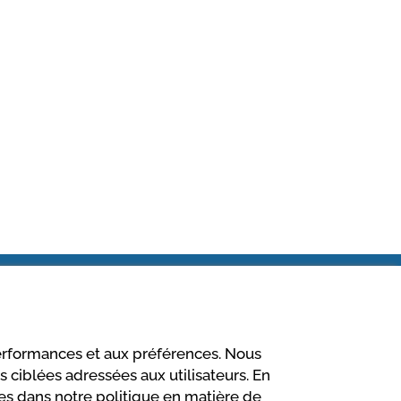
performances et aux préférences. Nous
 ciblées adressées aux utilisateurs. En
Vos paiements sont
ites dans notre politique en matière de