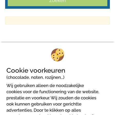
Zoeken
Camping Delle Rose
Via Provinciale - Regione Prati Gonter, 4
Cookie voorkeuren
18035 Isolabona
(chocolade, noten, rozijnen...)
Wij gebruiken alleen de noodzakelijke
cookies voor de functionering van de website,
prestatie en voorkeur. Wij zouden de cookies
ook kunnen gebruiken voor gerichtte
advertenties. Door te klikken op alles